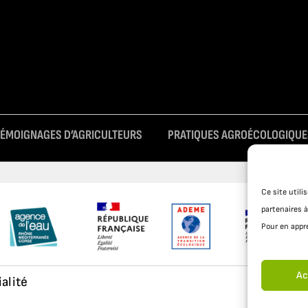
TÉMOIGNAGES D’AGRICULTEURS
PRATIQUES AGROÉCOLOGIQUE
Ce site util
partenaires à
Pour en appre
Ac
ialité