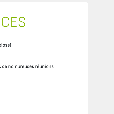
RCES
biose)
ers de nombreuses réunions