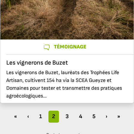
TÉMOIGNAGE
Les vignerons de Buzet
Les vignerons de Buzet, lauréats des Trophées Life
Artisan, cultivent 154 ha via la SCEA Gueyze et
Domaines pour tester et transmettre des pratiques
agroécologiques...
«
‹
1
2
3
4
5
›
»