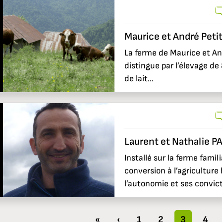
Maurice et André Peti
La ferme de Maurice et An
distingue par l’élevage de
de lait...
Laurent et Nathalie P
Installé sur la ferme fami
conversion à l’agriculture
l’autonomie et ses convicti
«
‹
1
2
3
4