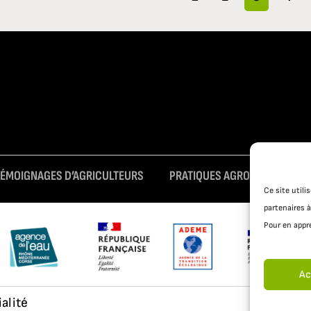
TÉMOIGNAGES D’AGRICULTEURS
PRATIQUES AGROÉCOLOGIQUE
Ce site util
partenaires à
Pour en appre
Ac
ialité