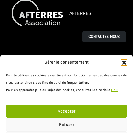
AFTERRES
CONTACTEZ-NOUS
L’AGROÉCOLOGIE
LE PROJET OSAÉ
Gérer le consentement
TÉMOIGNAGES D’AGRICULTEURS
Ce site utilise des cookies essentiels à son fonctionnement et des cookies de
PRATIQUES AGROÉCOLOGIQUES
ACTUALITÉS
sites partenaires à des fins de suivi de fréquentation.
Pour en apprendre plus au sujet des cookies, consultez le site de la
CNIL
.
RESSOURCES
Accepter
Refuser