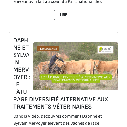
éleveur ovin lait au cœur du Parc national des...
LIRE
DAPH
NÉ ET
SYLVA
IN
MERV
OYER :
LE
PÂTU
RAGE DIVERSIFIÉ ALTERNATIVE AUX
TRAITEMENTS VÉTÉRINAIRES
Dans la vidéo, découvrez comment Daphné et
Sylvain Mervoyer élèvent des vaches de race