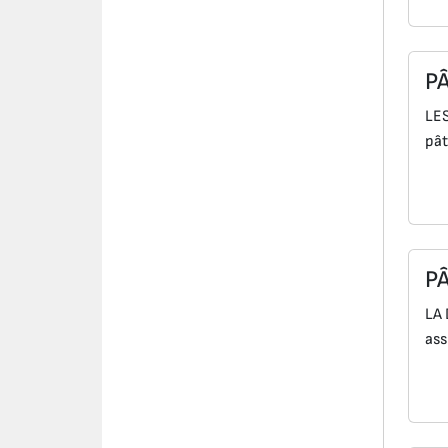
P
LES
pât
P
LA 
ass