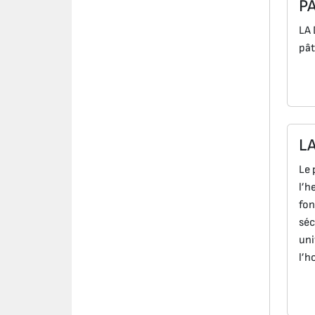
P
LA 
pât
L
Le 
l’h
fon
séc
uni
l’h