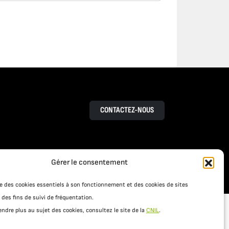
uelle
ges
CONTACTEZ-NOUS
Gérer le consentement
RESSOURCES
S
ACTUALITÉS
ise des cookies essentiels à son fonctionnement et des cookies de sites
 des fins de suivi de fréquentation.
ndre plus au sujet des cookies, consultez le site de la
CNIL
.