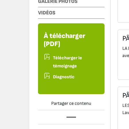
GALERIE PHOTOS
VIDÉOS
À télécharger
P
(PDF)
LA 
ave
Télécharger le
témoignage
Diagnostic
P
Partager ce contenu
LES
Lav