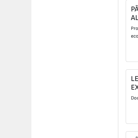
P
A
Pro
eco
L
E
Doc