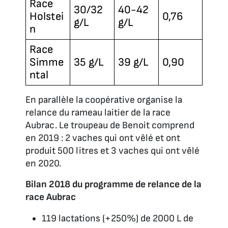
Race
30/32
40-42
Holstei
0,76
g/L
g/L
n
Race
Simme
35 g/L
39 g/L
0,90
ntal
En parallèle la coopérative organise la
relance du rameau laitier de la race
Aubrac. Le troupeau de Benoit comprend
en 2019 : 2 vaches qui ont vêlé et ont
produit 500 litres et 3 vaches qui ont vêlé
en 2020.
Bilan 2018 du programme de relance de la
race Aubrac
119 lactations (+250%) de 2000 L de