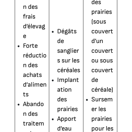
des
n des
prairies
frais
(sous
d’élevag
Dégâts
couvert
e
de
d’un
Forte
sanglier
couvert
réductio
s sur les
ou sous
n des
céréales
couvert
achats
Implant
de
d’alimen
ation
céréale)
ts
des
Sursem
Abando
prairies
er les
n des
Apport
prairies
traitem
d’eau
pour les