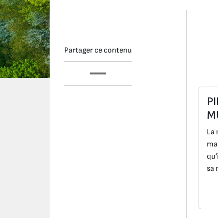
Partager ce contenu
P
M
La 
mar
qu'
sa 