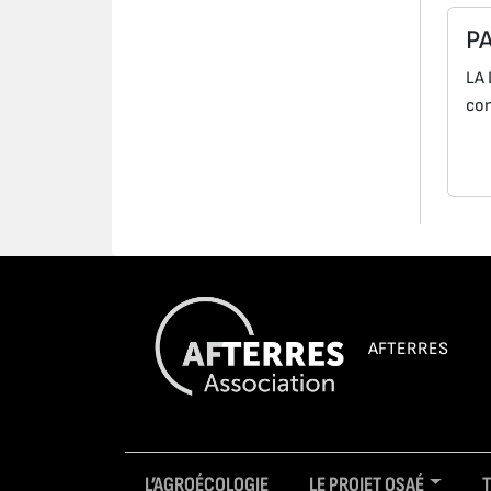
P
LA 
com
AFTERRES
L’AGROÉCOLOGIE
LE PROJET OSAÉ