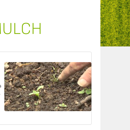
 MULCH
s
,