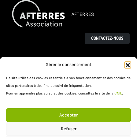
AFTERRES
CONTACTEZ-NOUS
L’AGROÉCOLOGIE
LE PROJET OSAÉ
Gérer le consentement
TÉMOIGNAGES D’AGRICULTEURS
Ce site utilise des cookies essentiels à son fonctionnement et des cookies de
PRATIQUES AGROÉCOLOGIQUES
ACTUALITÉS
sites partenaires à des fins de suivi de fréquentation.
Pour en apprendre plus au sujet des cookies, consultez le site de la
CNIL
.
RESSOURCES
Accepter
Refuser