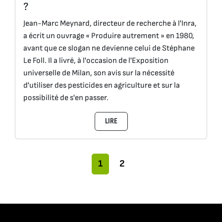
?
Jean-Marc Meynard, directeur de recherche à l'Inra,
a écrit un ouvrage « Produire autrement » en 1980,
avant que ce slogan ne devienne celui de Stéphane
Le Foll. Il a livré, à l'occasion de l'Exposition
universelle de Milan, son avis sur la nécessité
d'utiliser des pesticides en agriculture et sur la
possibilité de s'en passer.
LIRE
Navigation dans la page
Page actuelle
Pages
1
2