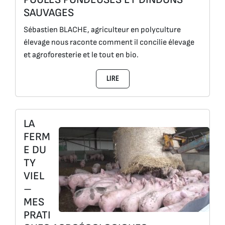
SAUVAGES
Sébastien BLACHE, agriculteur en polyculture
élevage nous raconte comment il concilie élevage
et agroforesterie et le tout en bio.
LIRE
LA
FERM
E DU
TY
VIEL
–
MES
PRATI