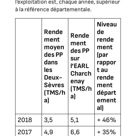
l’exploitation est, chaque année, supérieur
à la référence départementale.
Niveau
Rende
de
Rende
ment
rende
ment
moyen
ment
des PP
des PP
(par
sur
dans
rappor
l’EARL
les
t au
Charch
Deux-
rende
enay
Sèvres
ment
(TMS/h
(TMS/h
départ
a)
a)
ement
al)
2018
3,5
5,1
+ 46%
2017
4,9
6,6
+ 35%