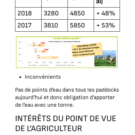
al)
2018
3280
4850
+ 48%
2017
3810
5850
+ 53%
Inconvénients
Pas de points d’eau dans tous les paddocks
aujourd’hui et donc obligation d’apporter
de l’eau avec une tonne.
INTÉRÊTS DU POINT DE VUE
DE L’AGRICULTEUR