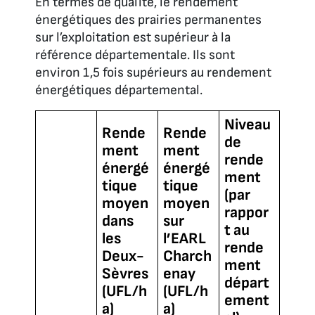
En termes de qualité, le rendement
énergétiques des prairies permanentes
sur l’exploitation est supérieur à la
référence départementale. Ils sont
environ 1,5 fois supérieurs au rendement
énergétiques départemental.
Niveau
Rende
Rende
de
ment
ment
rende
énergé
énergé
ment
tique
tique
(par
moyen
moyen
rappor
dans
sur
t au
les
l’EARL
rende
Deux-
Charch
ment
Sèvres
enay
départ
(UFL/h
(UFL/h
ement
a)
a)