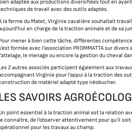
bien adaptée aux productions diversifiées tout en ayant l
techniques de travail avec des outils adaptés.
À la ferme du Matet, Virginie cavalière souhaitait travail
aujourd’hui en charge de la traction animale et de sa j
Pour mener à bien cette tâche, différentes compétences
s’est formée avec l’association PROMMATTA sur divers a
l’attelage, le menage ou encore la gestion du cheval dan
Les 2 autres associés participent également aux trav
accompagnant Virginie pour l’appui à la traction des outi
construction de matériel adapté type néobucher.
LES SAVOIRS AGROÉCOLO
Un point essentiel à la traction animal est la relation av
le connaître, de l’observer attentivement pour qu’il soit
opérationnel pour les travaux au champ.