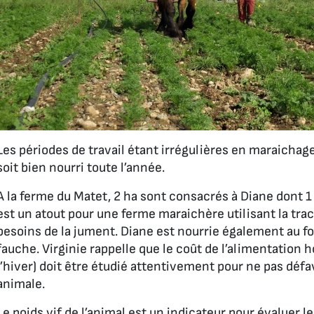
Les périodes de travail étant irrégulières en maraichage, 
soit bien nourri toute l’année.
A la ferme du Matet, 2 ha sont consacrés à Diane dont 1
est un atout pour une ferme maraichère utilisant la trac
besoins de la jument. Diane est nourrie également au foi
fauche. Virginie rappelle que le coût de l’alimentation h
l’hiver) doit être étudié attentivement pour ne pas défavo
animale.
Le poids vif de l’animal est un indicateur pour évaluer 