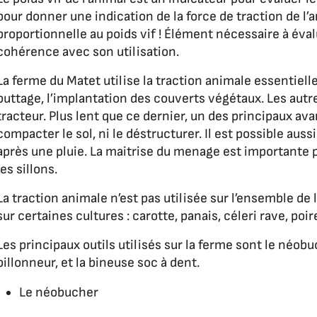
pour donner une indication de la force de traction de l’a
proportionnelle au poids vif ! Élément nécessaire à éva
cohérence avec son utilisation.
La ferme du Matet utilise la traction animale essentiel
buttage, l’implantation des couverts végétaux. Les autr
tracteur. Plus lent que ce dernier, un des principaux ava
compacter le sol, ni le déstructurer. Il est possible auss
après une pluie. La maitrise du menage est importante 
les sillons.
La traction animale n’est pas utilisée sur l’ensemble d
sur certaines cultures : carotte, panais, céleri rave, poi
Les principaux outils utilisés sur la ferme sont le néobu
billonneur, et la bineuse soc à dent.
Le néobucher