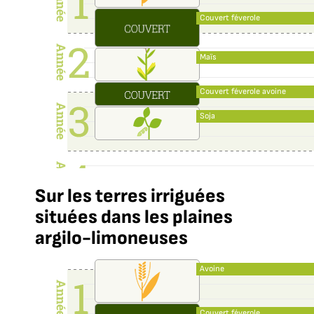
Couvert féverole
Maïs
Couvert féverole avoine
Soja
Sur les terres irriguées
situées dans les plaines
argilo-limoneuses
Avoine
Couvert féverole