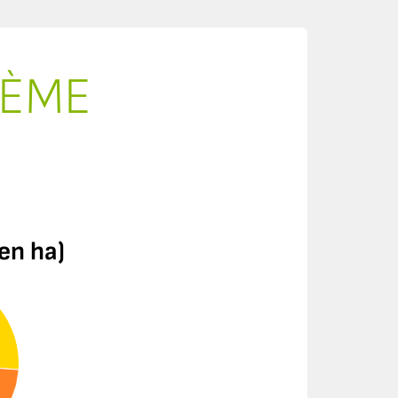
TÈME
en ha)