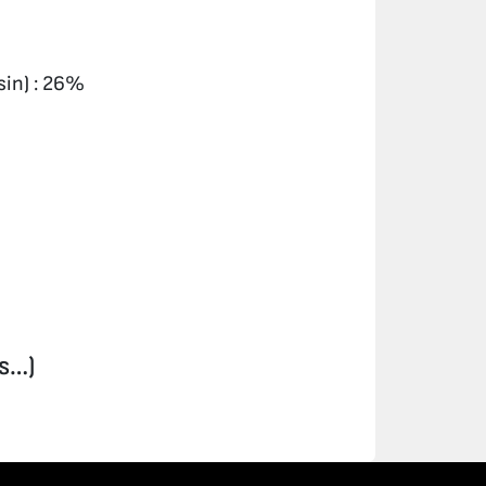
in) : 26%
es…)