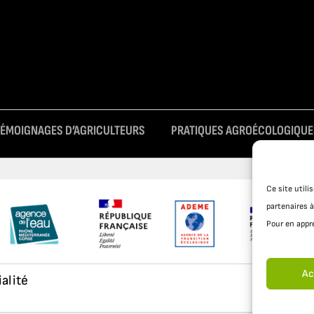
TÉMOIGNAGES D’AGRICULTEURS
PRATIQUES AGROÉCOLOGIQUE
Ce site util
partenaires à
Pour en appre
Ac
ialité