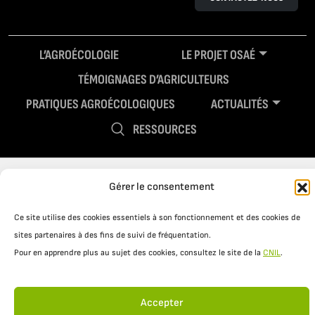
L’AGROÉCOLOGIE
LE PROJET OSAÉ
TÉMOIGNAGES D’AGRICULTEURS
PRATIQUES AGROÉCOLOGIQUES
ACTUALITÉS
RESSOURCES
Gérer le consentement
Ce site utilise des cookies essentiels à son fonctionnement et des cookies de
sites partenaires à des fins de suivi de fréquentation.
Pour en apprendre plus au sujet des cookies, consultez le site de la
CNIL
.
Mentions légales
Politique de confidentialité
Accepter