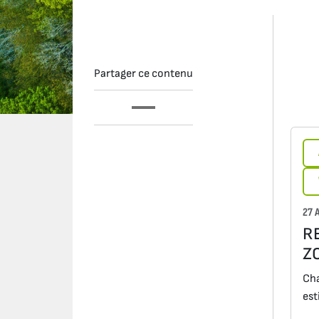
Partager ce contenu
27 
R
Z
Cha
est