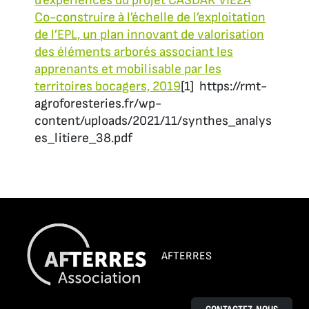
d’expériences du projet CASDAR VIE2A
Co-construire à l’échelle de l’exploitation
de l’EPL, un plan innovant de valorisation
des éléments arborés associant les
apprenants et mobilisable par les
territoires bocagers, 2019
[1] https://rmt-
agroforesteries.fr/wp-
content/uploads/2021/11/synthes_analys
es_litiere_38.pdf
AFTERRES