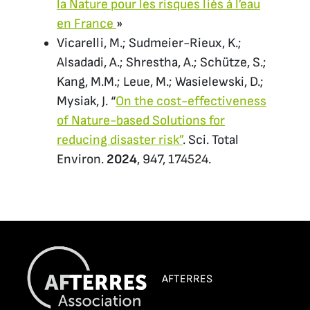
la Nature pour les risques liés à l’eau
en France
»
Vicarelli, M.; Sudmeier-Rieux, K.;
Alsadadi, A.; Shrestha, A.; Schütze, S.;
Kang, M.M.; Leue, M.; Wasielewski, D.;
Mysiak, J. “
On the cost-effectiveness
of Nature-based Solutions for
reducing disaster risk”
. Sci. Total
Environ.
2024
, 947, 174524.
AFTERRES