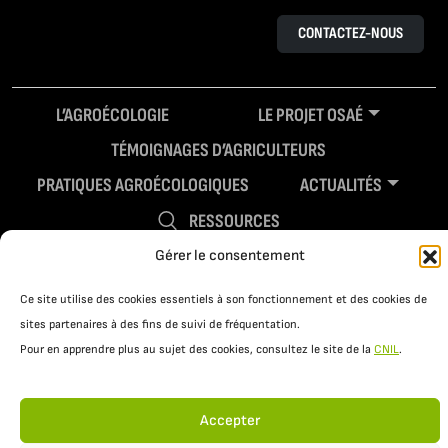
CONTACTEZ-NOUS
L’AGROÉCOLOGIE
LE PROJET OSAÉ
TÉMOIGNAGES D’AGRICULTEURS
PRATIQUES AGROÉCOLOGIQUES
ACTUALITÉS
RESSOURCES
Gérer le consentement
Ce site utilise des cookies essentiels à son fonctionnement et des cookies de
sites partenaires à des fins de suivi de fréquentation.
Pour en apprendre plus au sujet des cookies, consultez le site de la
CNIL
.
Accepter
Mentions légales
Politique de confidentialité