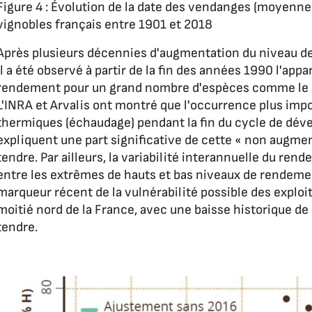
Figure 4 : Évolution de la date des vendanges (moyenne
vignobles français entre 1901 et 2018
Après plusieurs décennies d'augmentation du niveau de
il a été observé à partir de la fin des années 1990 l'ap
rendement pour un grand nombre d'espèces comme le blé, 
L'INRA et Arvalis ont montré que l'occurrence plus imp
thermiques (échaudage) pendant la fin du cycle de déve
expliquent une part significative de cette « non augme
tendre. Par ailleurs, la variabilité interannuelle du re
entre les extrêmes de hauts et bas niveaux de rendemen
marqueur récent de la vulnérabilité possible des exploi
moitié nord de la France, avec une baisse historique d
tendre.