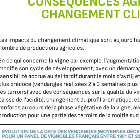
CONSÉQUENCES AG
CHANGEMENT CL
Les impacts du changement climatique sont aujourd'h
nombre de productions agricoles.
En ce qui concerne
la vigne
par exemple, l'augmentati
modifie son cycle de développement, avec un démarrag
(sensibilité accrue au gel tardif durant le mois d'avril) e
plus précoce (vendanges réalisées 2 à 3 semaines plus 
les terroirs) avec des conséquences sur la qualité du vi
baisse de l'acidité, changement du profil aromatique, etc.
renforce au cours de la phase végétative de la vigne, av
production pour une partie des terroirs de la moitié sud 