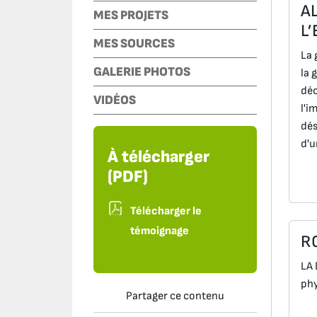
A
MES PROJETS
L
MES SOURCES
La 
GALERIE PHOTOS
la 
déc
VIDÉOS
l'i
dés
d'u
À télécharger
(PDF)
Télécharger le
témoignage
R
LA 
phy
Partager ce contenu