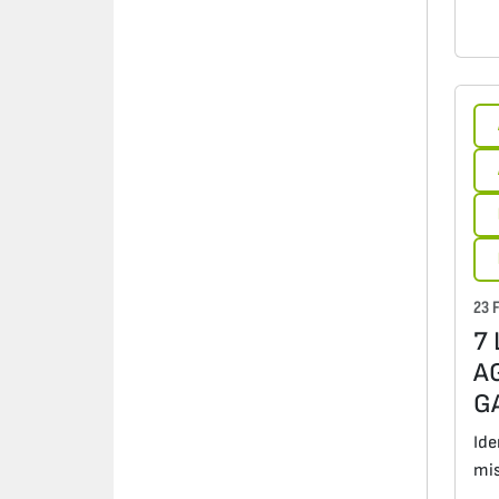
23 
7
A
G
Ide
mis