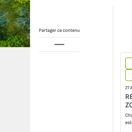
Partager ce contenu
27 
R
Z
Cha
est