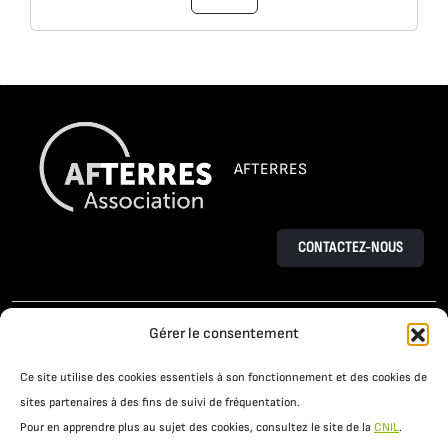
AFTERRES
CONTACTEZ-NOUS
L’AGROÉCOLOGIE
LE PROJET OSAÉ
Gérer le consentement
TÉMOIGNAGES D’AGRICULTEURS
Ce site utilise des cookies essentiels à son fonctionnement et des cookies de
PRATIQUES AGROÉCOLOGIQUES
ACTUALITÉS
sites partenaires à des fins de suivi de fréquentation.
Pour en apprendre plus au sujet des cookies, consultez le site de la
CNIL
.
RESSOURCES