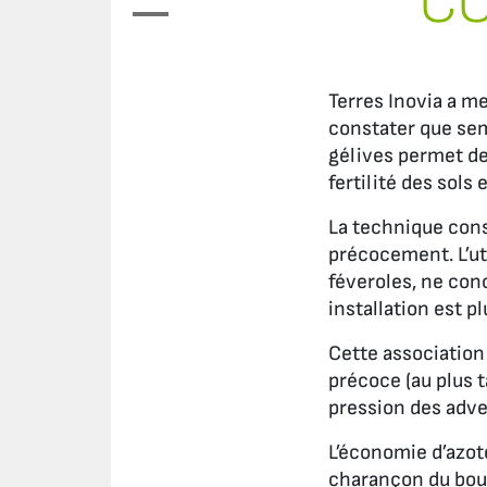
CO
Terres Inovia a m
constater que sem
gélives permet de
fertilité des sols 
La technique cons
précocement. L’ut
féveroles, ne conc
installation est p
Cette association 
précoce (au plus t
pression des adven
L’économie d’azot
charançon du bourg