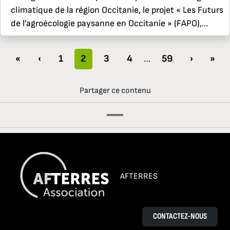
climatique de la région Occitanie, le projet « Les Futurs
de l’agroécologie paysanne en Occitanie » (FAPO),...
«
‹
1
2
3
4
…
59
›
»
Partager ce contenu
AFTERRES
CONTACTEZ-NOUS