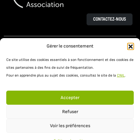
CONTACTEZ-NOUS
L’AGROÉCOLOGIE
LE PROJET OSAÉ
Gérer le consentement
TÉMOIGNAGES D’AGRICULTEURS
Ce site utilise des cookies essentiels à son fonctionnement et des cookies de
PRATIQUES AGROÉCOLOGIQUES
ACTUALITÉS
sites partenaires à des fins de suivi de fréquentation.
Pour en apprendre plus au sujet des cookies, consultez le site de la
CNIL
.
RESSOURCES
Accepter
Refuser
Voir les préférences
Mentions légales
Politique de confidentialité