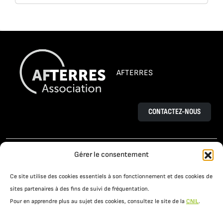
AFTERRES
CONTACTEZ-NOUS
L’AGROÉCOLOGIE
LE PROJET OSAÉ
Gérer le consentement
TÉMOIGNAGES D’AGRICULTEURS
Ce site utilise des cookies essentiels à son fonctionnement et des cookies de
PRATIQUES AGROÉCOLOGIQUES
ACTUALITÉS
sites partenaires à des fins de suivi de fréquentation.
Pour en apprendre plus au sujet des cookies, consultez le site de la
CNIL
.
RESSOURCES