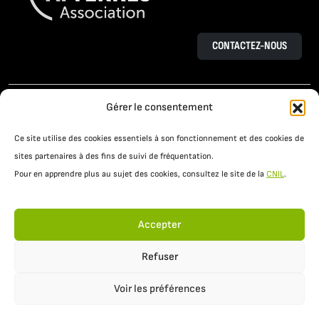
CONTACTEZ-NOUS
L’AGROÉCOLOGIE
LE PROJET OSAÉ
Gérer le consentement
TÉMOIGNAGES D’AGRICULTEURS
Ce site utilise des cookies essentiels à son fonctionnement et des cookies de
PRATIQUES AGROÉCOLOGIQUES
ACTUALITÉS
sites partenaires à des fins de suivi de fréquentation.
Pour en apprendre plus au sujet des cookies, consultez le site de la
CNIL
.
RESSOURCES
Accepter
Refuser
Voir les préférences
Mentions légales
Politique de confidentialité