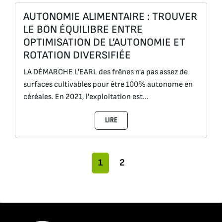
AUTONOMIE ALIMENTAIRE : TROUVER
LE BON ÉQUILIBRE ENTRE
OPTIMISATION DE L’AUTONOMIE ET
ROTATION DIVERSIFIÉE
LA DÉMARCHE L'EARL des frênes n'a pas assez de
surfaces cultivables pour être 100% autonome en
céréales. En 2021, l'exploitation est...
LIRE
Navigation dans la page
Page actuelle
Pages
1
2