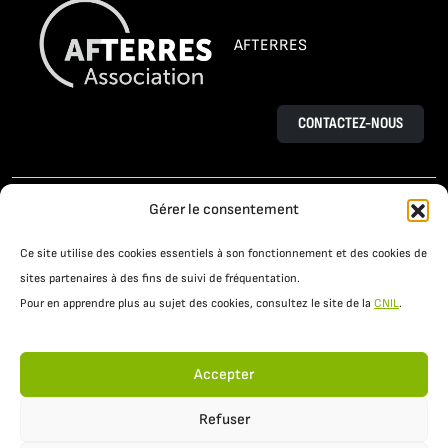
AFTERRES
CONTACTEZ-NOUS
L’AGROÉCOLOGIE
LE PROJET OSAÉ
Gérer le consentement
TÉMOIGNAGES D’AGRICULTEURS
Ce site utilise des cookies essentiels à son fonctionnement et des cookies de
PRATIQUES AGROÉCOLOGIQUES
ACTUALITÉS
sites partenaires à des fins de suivi de fréquentation.
Pour en apprendre plus au sujet des cookies, consultez le site de la
CNIL
.
RESSOURCES
Accepter
Refuser