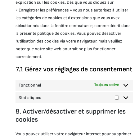
i
r
s
t
explication sur les cookies. Dès que vous cliquez sur
p
d
g
c
v
e
o
r
« Enregistrer les préférences » vous nous autorisez à utiliser
e
o
e
i
r
s
e
n
o
v
les catégories de cookies et d’extensions que vous avez
c
v
e
s
c
g
i
e
i
r
sélectionnés dans la fenêtre contextuelle, comme décrit dans
s
e
l
m
y
c
v
la présente politique de cookies. Vous pouvez désactiver
-
e
e
o
e
i
b
-
o
l’utilisation des cookies via votre navigateur, mais veuillez
u
c
c
l
f
t
o
e
noter que notre site web pourrait ne plus fonctionner
o
o
u
m
d
correctement.
c
n
b
p
i
k
t
e
l
v
7.1 Gérez vos réglages de consentement
s
s
i
e
a
r
n
s
Fonctionnel
Toujours activé
z
Statistiques
S
t
8. Activer/désactiver et supprimer les
a
t
cookies
i
s
Vous pouvez utiliser votre navigateur internet pour supprimer
t