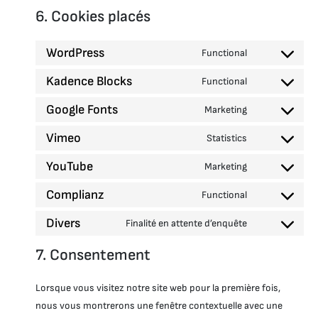
6. Cookies placés
WordPress
Functional
C
o
Kadence Blocks
Functional
n
C
s
o
Google Fonts
Marketing
e
n
C
n
s
o
Vimeo
t
Statistics
e
n
C
t
n
s
o
o
YouTube
t
Marketing
e
n
C
s
t
n
s
o
e
o
Complianz
t
Functional
e
n
C
r
s
t
n
s
o
v
e
o
Divers
t
Finalité en attente d’enquête
e
n
C
i
r
s
t
n
s
o
c
v
e
o
t
7. Consentement
e
n
e
i
r
s
t
n
s
w
c
v
e
o
t
e
o
e
Lorsque vous visitez notre site web pour la première fois,
i
r
s
t
n
r
k
c
v
e
nous vous montrerons une fenêtre contextuelle avec une
o
t
d
a
e