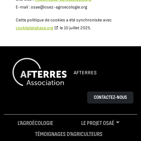
E-mail :
osae@
osez-agroecologie.org
Cette politique de cookies a été synchronisée avec
cookiedatabase.org
le 10 juillet 2025.
AFTERRES
CONTACTEZ-NOUS
L’AGROÉCOLOGIE
LE PROJET OSAÉ
TÉMOIGNAGES D’AGRICULTEURS