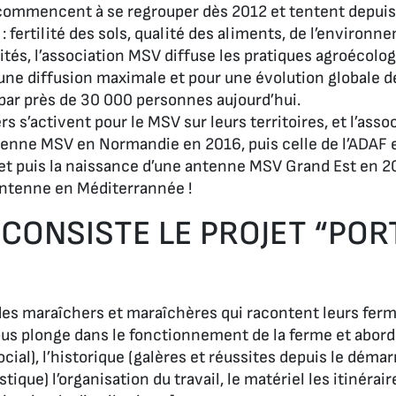
s commencent à se regrouper dès 2012 et tentent depui
: fertilité des sols, qualité des aliments, de l’environne
vités, l’association MSV diffuse les pratiques agroécolo
une diffusion maximale et pour une évolution globale d
 par près de 30 000 personnes aujourd’hui.
s s’activent pour le MSV sur leurs territoires, et l’asso
tenne MSV en Normandie en 2016, puis celle de l’ADAF 
 et puis la naissance d’une antenne MSV Grand Est en 20
antenne en Méditerrannée !
 CONSISTE LE PROJET “POR
er des maraîchers et maraîchères qui racontent leurs fer
ous plonge dans le fonctionnement de la ferme et aborde 
ial), l’historique (galères et réussites depuis le déma
tique) l’organisation du travail, le matériel les itinéra