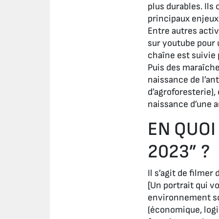
plus durables. Il
principaux enjeux 
Entre autres acti
sur youtube pour 
chaîne est suivie
Puis des maraîcher
naissance de l’an
d’agroforesterie),
naissance d’une 
EN QUOI
2023” ?
Il s’agit de film
[Un portrait qui v
environnement soc
(économique, logis