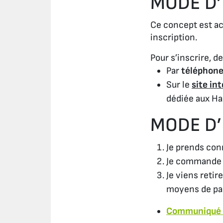
MODE D’
Ce concept est ac
inscription.
Pour s’inscrire, de
Par
téléphon
Sur le
site in
dédiée aux Ha
MODE D’
Je prends conn
Je commande 
Je viens retir
moyens de pai
Communiqué 