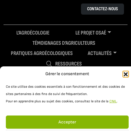
CONTACTEZ-NOUS
L’AGROÉCOLOGIE
LE PROJET OSAÉ
TÉMOIGNAGES D’AGRICULTEURS
PRATIQUES AGROÉCOLOGIQUES
ACTUALITÉS
RESSOURCES
Gérer le consentement
Ce site utilise des cookies essentiels à son fonctionnement et des cookies de
sites partenaires à des fins de suivi de fréquentation.
Pour en apprendre plus au sujet des cookies, consultez le site de la
CNIL
.
Accepter
Mentions légales
Politique de confidentialité