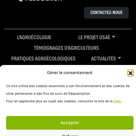
CONTACTEZ-NOUS
L’AGROÉCOLOGIE
LE PROJET OSAÉ
TÉMOIGNAGES D’AGRICULTEURS
PRATIQUES AGROÉCOLOGIQUES
ACTUALITÉS
RESSOURCES
Gérer le consentement
Ce site utilise des cookies essentiels à son fonctionnement et des cookies de
sites partenaires à des fins de suivi de fréquentation.
Pour en apprendre plus au sujet des cookies, consultez le site de la
CNIL
.
Accepter
Mentions légales
Politique de confidentialité