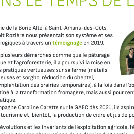
NS LE TEMPS DE 
rme de la Borie Alte, à Saint-Amans-des-Côts,
it Rozière nous présentait son système et ses
logiques à travers un
témoignage
en 2019.
 plusieurs démarches comme que le pâturage
 et l’agroforesterie, il a poursuivi la mise en
s pratiques vertueuses sur sa ferme
(méteils
euses et sorgho, réduction du cheptel,
implantation des prairies temporaires)
, à la fois dans l
stiné à la transformation fromagère, mais aussi pour ren
atique.
mpagne Caroline Carette sur le GAEC dès 2021, ils aspir
rotourisme et, bientôt, la production de cidre et jus de
évolutions et les invariants de l’exploitation agricole, 