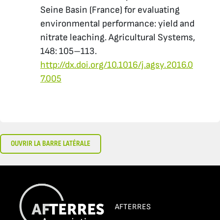
Seine Basin (France) for evaluating
environmental performance: yield and
nitrate leaching. Agricultural Systems,
148: 105–113.
http://dx.doi.org/10.1016/j.agsy.2016.0
7.005
OUVRIR LA BARRE LATÉRALE
AFTERRES