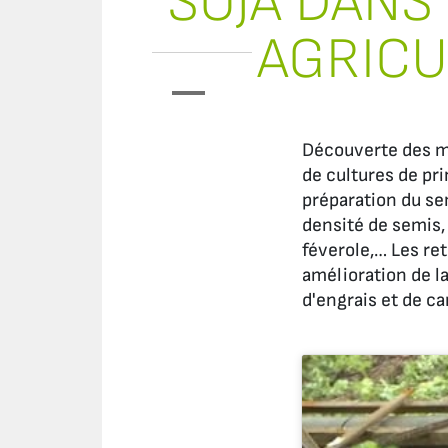
SOJA DANS
AGRICU
Découverte des m
de cultures de pr
préparation du se
densité de semis,
féverole,… Les re
amélioration de l
d'engrais et de ca