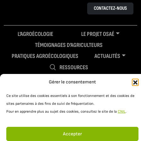
CONTACTEZ-NOUS
L’AGROÉCOLOGIE
LE PROJET OSAÉ
TÉMOIGNAGES D’AGRICULTEURS
PRATIQUES AGROÉCOLOGIQUES
ACTUALITÉS
RESSOURCES
Gérer le consentement
Ce site utilise des cookies essentiels à son fonctionnement et des cookies de
sites partenaires à des fins de suivi de fréquentation.
Pour en apprendre plus au sujet des cookies, consultez le site de la
CNIL
.
Accepter
Mentions légales
Politique de confidentialité