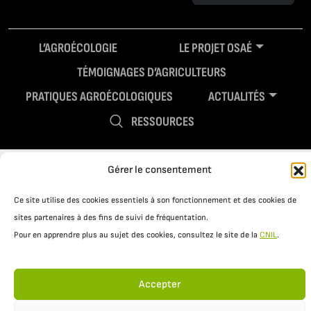
L’AGROÉCOLOGIE
LE PROJET OSAÉ
TÉMOIGNAGES D’AGRICULTEURS
PRATIQUES AGROÉCOLOGIQUES
ACTUALITÉS
RESSOURCES
Gérer le consentement
Ce site utilise des cookies essentiels à son fonctionnement et des cookies de
sites partenaires à des fins de suivi de fréquentation.
Pour en apprendre plus au sujet des cookies, consultez le site de la
CNIL
.
Mentions légales
Politique de confidentialité
Accepter