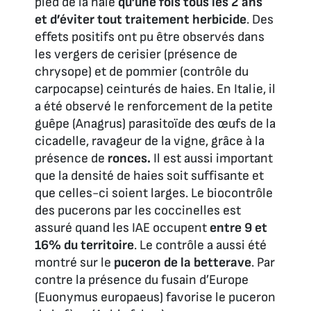
pied de la haie
qu’une fois tous les 2 ans
et d’éviter tout traitement herbicide
. Des
effets positifs ont pu être observés dans
les vergers de cerisier (présence de
chrysope) et de pommier (contrôle du
carpocapse) ceinturés de haies. En Italie, il
a été observé le renforcement de la petite
guêpe (
Anagrus
) parasitoïde des œufs de la
cicadelle, ravageur de la vigne, grâce à la
présence de
ronces.
Il est aussi important
que la densité de haies soit suffisante et
que celles-ci soient larges. Le biocontrôle
des pucerons par les coccinelles est
assuré quand les IAE occupent
entre 9 et
16% du territoire
. Le contrôle a aussi été
montré sur le
puceron de la betterave
. Par
contre la présence du fusain d’Europe
(
Euonymus europaeus)
favorise le puceron