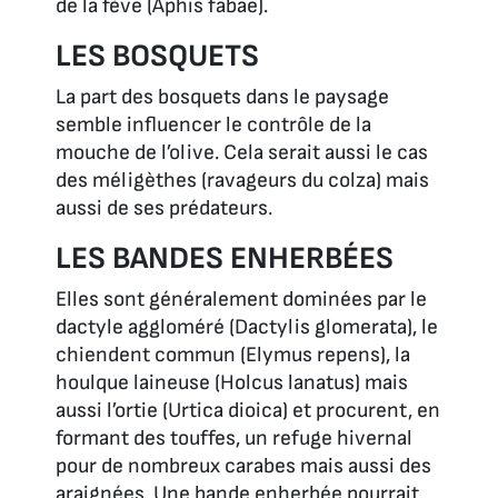
de la fève
(Aphis fabae).
LES BOSQUETS
La part des bosquets dans le paysage
semble influencer le contrôle de la
mouche de l’olive. Cela serait aussi le cas
des méligèthes (ravageurs du colza) mais
aussi de ses prédateurs.
LES BANDES ENHERBÉES
Elles sont généralement dominées par le
dactyle aggloméré (
Dactylis glomerata),
le
chiendent commun (
Elymus repens),
la
houlque laineuse
(Holcus lanatus)
mais
aussi l’ortie
(Urtica dioica
) et procurent, en
formant des touffes, un refuge hivernal
pour de nombreux carabes mais aussi des
araignées. Une bande enherbée pourrait