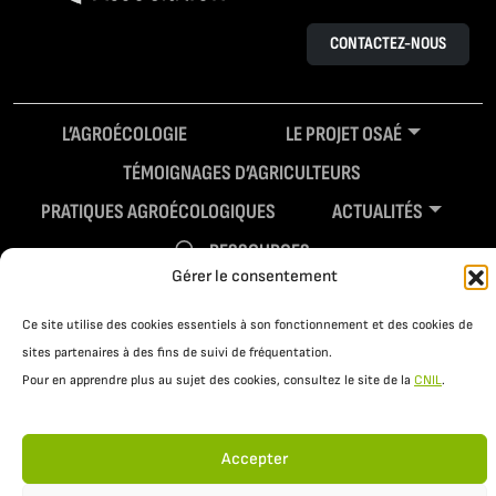
CONTACTEZ-NOUS
L’AGROÉCOLOGIE
LE PROJET OSAÉ
TÉMOIGNAGES D’AGRICULTEURS
PRATIQUES AGROÉCOLOGIQUES
ACTUALITÉS
RESSOURCES
Gérer le consentement
Ce site utilise des cookies essentiels à son fonctionnement et des cookies de
sites partenaires à des fins de suivi de fréquentation.
Pour en apprendre plus au sujet des cookies, consultez le site de la
CNIL
.
Accepter
Mentions légales
Politique de confidentialité