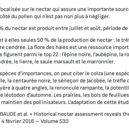
 focalisée sur le nectar qui assure une importante sour
 côté du pollen qui n’est pas non plus à négliger.
 du nectar est produit entre juillet et août, période de 
 à elles seules 50 % de la production de nectar : le trèfl
ère cendrée. La flore des haies est une ressource impor
 figurent parmi le top 22 : l’épine noire, l’aubépine, la r
drée, le lierre, le saule marsault et le marronnier.
spèces d’importances, on peut citer le colza (une espèc
lle, la centaurée noire, le séneçon de Jacobée, le trèfle d
ruyère à quatre angles, la renoncule rampante, la potentil
 léotodon d’automne. Les prairies, les bois de feuillues
maintien des pollinisateurs. L’adaptation de cette étude
BAUDE et al. « Historical nectar assessment reveals the 
e 4 février 2016 – Volume 530