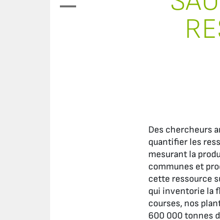
SAU
RE
Des chercheurs an
quantifier les re
mesurant la produ
communes et produ
cette ressource su
qui inventorie la 
courses, nos plan
600 000 tonnes de